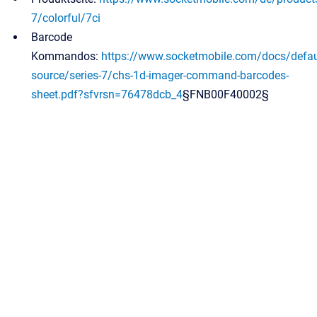
7/colorful/7ci
Barcode
Kommandos:
https://www.socketmobile.com/docs/defau
source/series-7/chs-1d-imager-command-barcodes-
sheet.pdf?sfvrsn=76478dcb_4
§FNB00F40002§