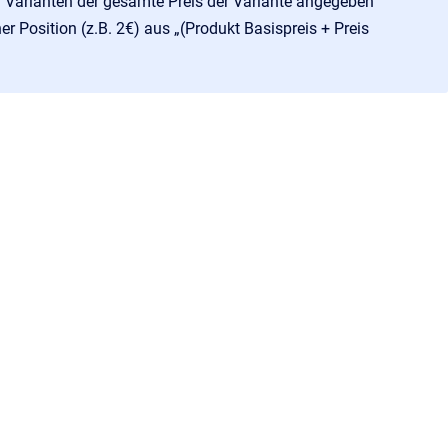
n Varianten der gesamte Preis der Variante angegeben
er Position (z.B. 2€) aus „(Produkt Basispreis + Preis