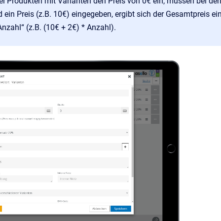
ei Produkten mit Varianten den Preis von 0€ ein, müssen bei de
 ein Preis (z.B. 10€) eingegeben, ergibt sich der Gesamtpreis ein
Anzahl“ (z.B. (10€ + 2€) * Anzahl).