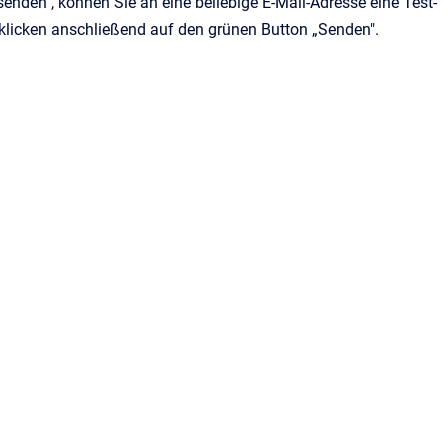
 senden", können Sie an eine
beliebige
E-Mail-Adresse eine Test-
d klicken anschließend auf den grünen
Button „
Senden".