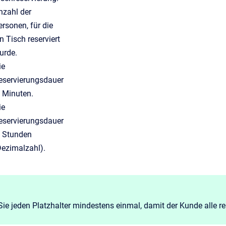
nzahl
der
ersonen, für die
in Tisch reserviert
urde
.
ie
eservierungsdauer
n Minuten.
ie
eservierungsdauer
n Stunden
Dezimalzahl).
ie jeden Platzhalter mindestens einmal, damit der Kunde alle r