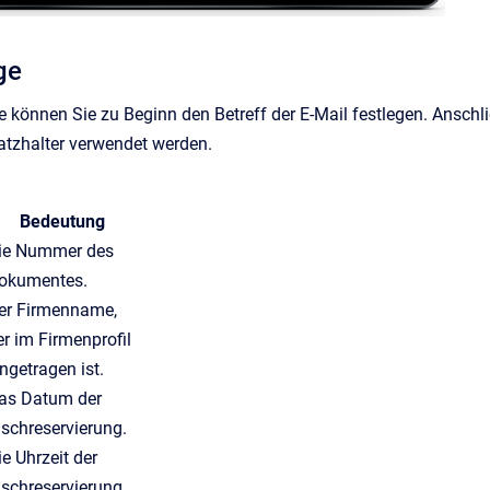
ge
ge können Sie
zu Beginn
den Betreff der E-Mail festlegen. Anschl
atzhalter verwendet werden.
Bedeutung
ie Nummer des
okumentes.
er
Firmenname,
er im Firmenprofil
ingetragen ist
.
as Datum der
ischreservierung.
ie Uhrzeit der
ischreservierung.