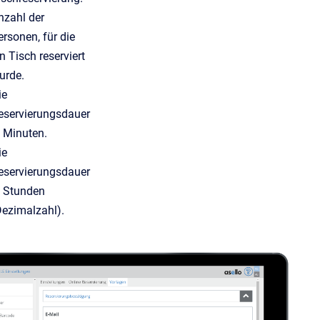
nzahl
der
ersonen, für die
in Tisch reserviert
urde
.
ie
eservierungsdauer
n Minuten.
ie
eservierungsdauer
n Stunden
Dezimalzahl).