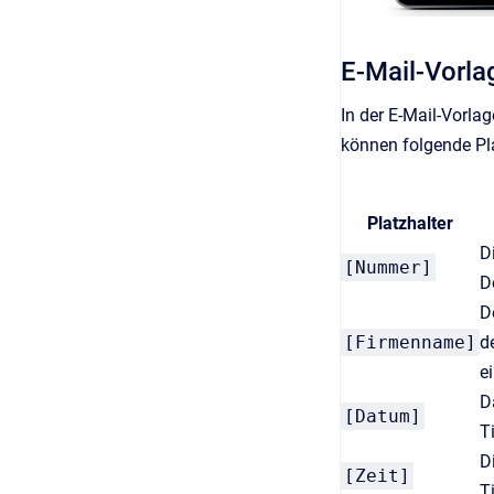
E-Mail-Vorla
In der E-Mail-Vorla
können folgende Pl
Platzhalter
D
[Nummer]
D
D
[Firmenname]
d
e
D
[Datum]
T
D
[Zeit]
T