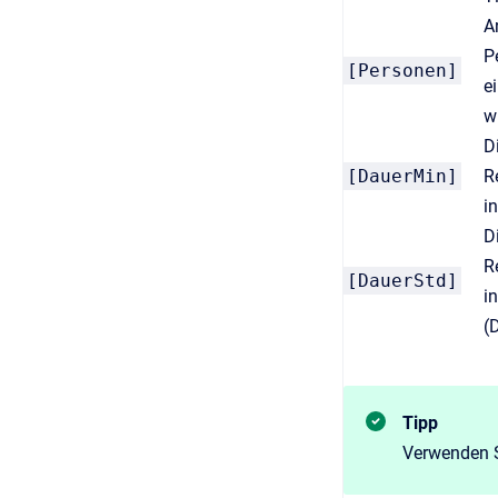
A
P
[Personen]
e
w
D
[DauerMin]
R
i
D
R
[DauerStd]
i
(
Tipp
Verwenden S