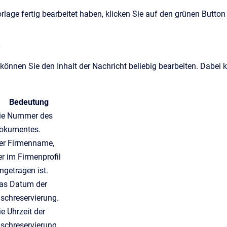
orlage
fertig
bearbeitet haben, klicken Sie auf den grünen
Button 
e
können Sie den Inhalt der Nachricht beliebig bearbeiten. Dabei
Bedeutung
ie Nummer des
okumentes.
er
Firmenname,
er im Firmenprofil
ingetragen ist
.
as Datum der
ischreservierung.
ie Uhrzeit der
ischreservierung.