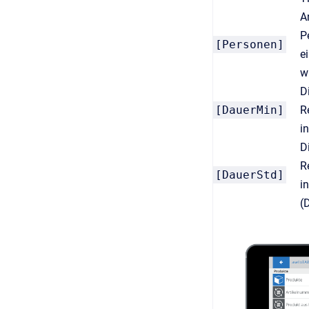
A
P
[Personen]
e
w
D
[DauerMin]
R
i
D
R
[DauerStd]
i
(