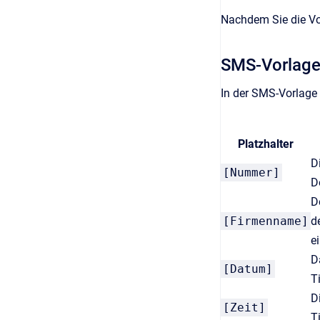
Nachdem Sie die V
SMS-Vorlag
In der SMS-Vorlage 
Platzhalter
D
[Nummer]
D
D
[Firmenname]
d
e
D
[Datum]
T
D
[Zeit]
T