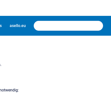
s
asello.eu
n.
 notwendig: