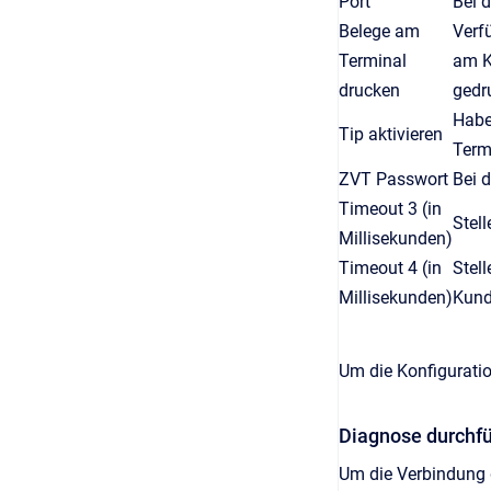
Port
Bei d
Belege am
Verf
Terminal
am K
drucken
gedr
Habe
Tip aktivieren
Termi
ZVT Passwort
Bei 
Timeout 3 (in
Stell
Millisekunden)
Timeout 4 (in
Stel
Millisekunden)
Kund
Um die Konfiguratio
Diagnose durchf
Um die Verbindung 